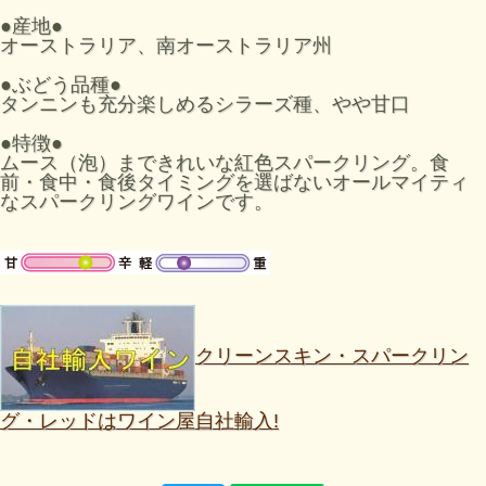
オーストラリアでは「クリーンスキンワイン」は
●産地●
1960年代からワインの供給を調整するために販売さ
オーストラリア、南オーストラリア州
れていました。2000年代に入り、この高品質で低価
格なワインを大々的に大手小売酒販店が販売を始め、
●ぶどう品種●
今ではオージーの食卓には欠かせないものとなってい
タンニンも充分楽しめるシラーズ種、やや甘口
ます。
●特徴●
当社ではオーストラリアとニュージーランドから約15
ムース（泡）まできれいな紅色スパークリング。食
年前から輸入をしております。毎日飲むデイリーワイ
前・食中・食後タイミングを選ばないオールマイティ
ンとして、ワインカクテルに、またオリジナルラベル
なスパークリングワインです。
を作成したりと、使い方次第で楽しみ方が広がりま
す。
クリーンスキン・スパークリン
グ・レッドはワイン屋自社輸入!