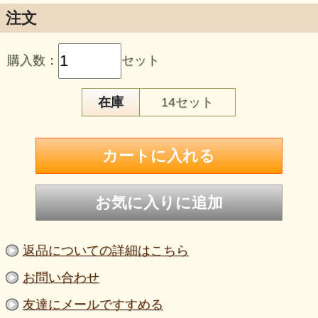
注文
※写真はオーストラリア・シドニーの酒屋で販売されるクリ
ーンスキンワイン（イメージ）
購入数：
セット
Cleanskin Sparkling Red
在庫
14セット
★1本あたり、なんと1,588円
★
新しいワインのかたち「クリーンスキン」。高品質低
価格。毎日ワインを飲むあなたのために新発売！オー
ストラリア＆ニュージーランドから直輸入。
「クリーンスキンワイン」はワイナリーのラベル（エ
返品についての詳細はこちら
チケット）や装飾がボトルの表面になく、裏面のアル
コール度数や製造元など法的に記載しなければならな
お問い合わせ
い情報のみ掲載されたワインです。品質になんら問題
なく美味しいワインを安価に楽しめます。
友達にメールですすめる